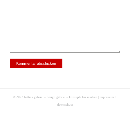
© 2022 bettina gabriel – design gabriel – konzepte für marken |
impressum +
datenschutz