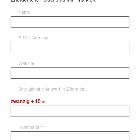
Name
E-Mail-Adresse
Website
Bitte gib eine Antwort in Ziffern ein:
zwanzig + 15 =
Kommentar
*