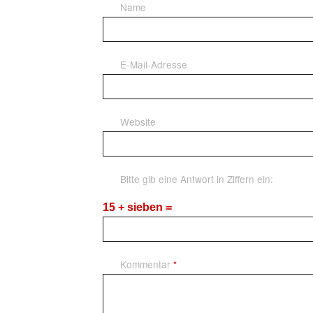
Name
E-Mail-Adresse
Website
Bitte gib eine Antwort in Ziffern ein:
15 + sieben =
Kommentar
*