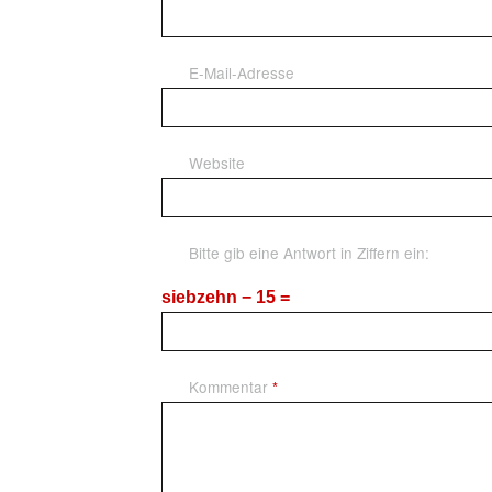
E-Mail-Adresse
Website
Bitte gib eine Antwort in Ziffern ein:
siebzehn − 15 =
Kommentar
*